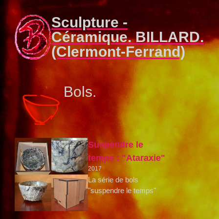
Sculpture -
Céramique. BILLARD.
(Clermont-Ferrand)
Bols.
Suspendre le
temps : "Ataraxie"
2017
La série de bols
"suspendre le temps"