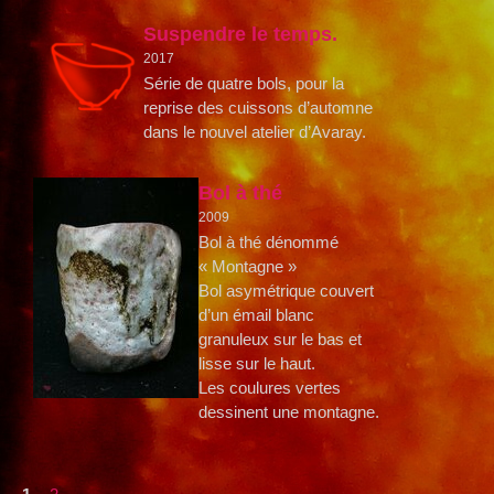
Suspendre le temps.
2017
Série de quatre bols, pour la
reprise des cuissons d’automne
dans le nouvel atelier d’Avaray.
Bol à thé
2009
Bol à thé dénommé
« Montagne »
Bol asymétrique couvert
d’un émail blanc
granuleux sur le bas et
lisse sur le haut.
Les coulures vertes
dessinent une montagne.